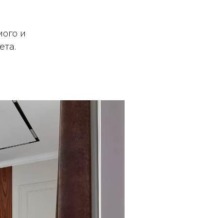
мого и
ета.