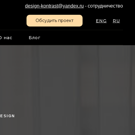
design-kontrast@yandex.ru
- сотрудничество
Обсудить проект
ENG
RU
О нас
Блог
DESIGN