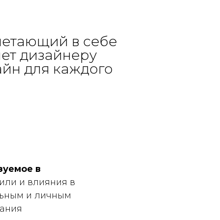
очетающий в себе
яет дизайнеру
айн для каждого
зуемое в
или и влияния в
альным и личным
дания