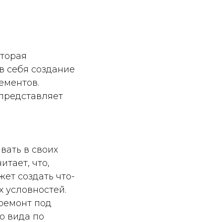
оторая
в себя создание
ементов.
 представляет
ать в своих
итает, что,
ет создать что-
 условностей.
ремонт под
о вида по