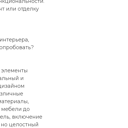
нкциональности.
т или отделку
интерьера,
попробовать?
е элементы
кальный и
 дизайном
азличные
материалы,
 мебели до
бель, включение
 но целостный