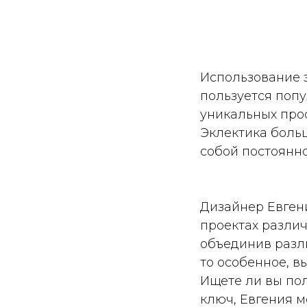
Использование э
пользуется попу
уникальных прос
Эклектика боль
собой постоянн
Дизайнер Евген
проектах различ
объединив разли
то особенное, в
Ищете ли вы по
ключ, Евгения 