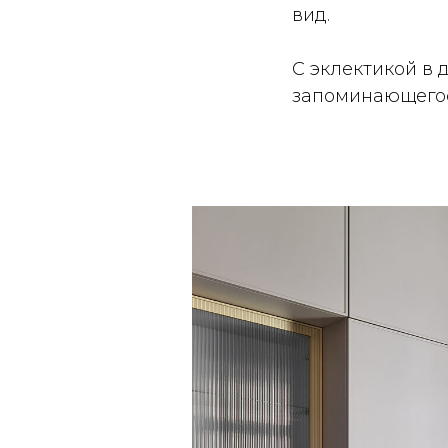
вид.
С эклектикой в
запоминающегос