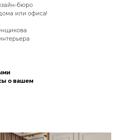
дизайн-бюро
дома или офиса!
бенщикова
интерьера
ыми
сы о вашем