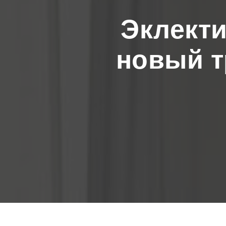
Эклекти
новый т