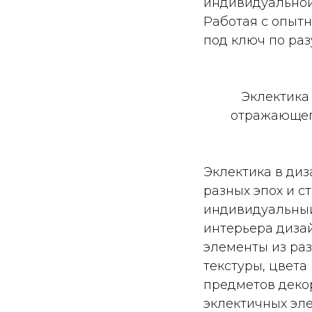
индивидуальной
Работая с опыт
под ключ по раз
Эклектика
отражающего
Эклектика в диз
разных эпох и с
индивидуальный
интерьера диза
элементы из раз
текстуры, цвет
предметов декор
эклектичных эл