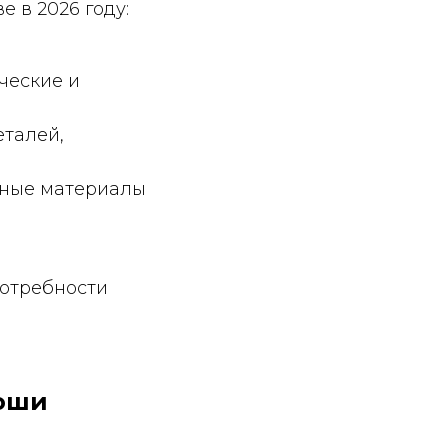
 в 2026 году:
ческие и
еталей,
ьные материалы
потребности
коши