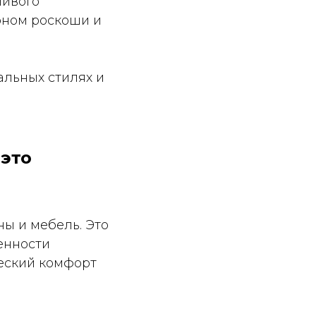
ливого
оном роскоши и
альных стилях и
 это
ы и мебель. Это
енности
ческий комфорт