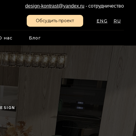
design-kontrast@yandex.ru
- сотрудничество
Обсудить проект
ENG
RU
О нас
Блог
DESIGN