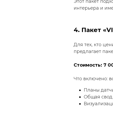
Этот пакет подх
интерьера и им
4. Пакет «
Для тех, кто це
предлагает пакет
Стоимость: 7 0
Что включено: в
Планы датчи
Общая свод
Визуализац