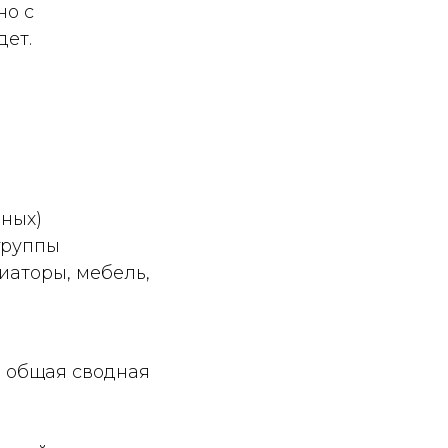
но с
ет.
ных)
 группы
иаторы, мебель,
, общая сводная