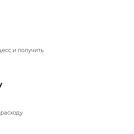
цесс и получить
у
ерасходу