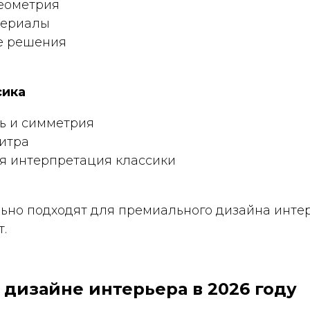
геометрия
териалы
е решения
сика
ь и симметрия
итра
я интерпретация классики
ьно подходят для премиального дизайна интер
т.
в дизайне интерьера в 2026 году