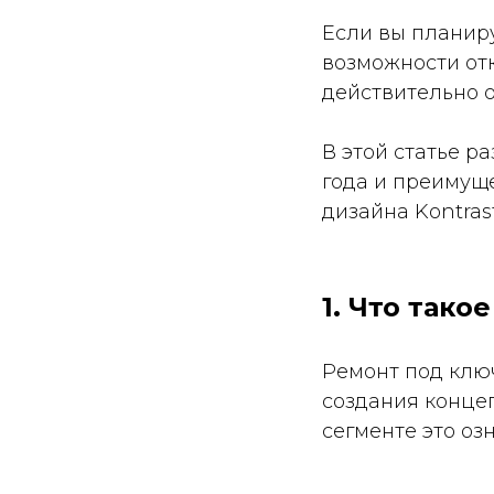
Если вы планиру
возможности от
действительно 
В этой статье р
года и преимущ
дизайна Kontrast
1. Что так
Ремонт под ключ
создания конце
сегменте это озн