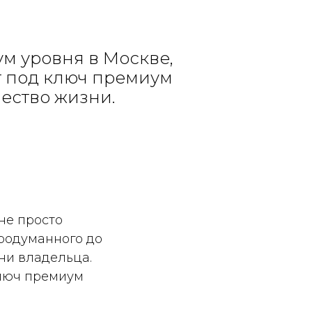
м уровня в Москве,
нт под ключ премиум
чество жизни.
не просто
продуманного до
ни владельца.
ключ премиум