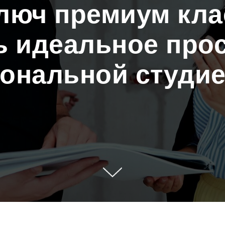
люч премиум кла
ь идеальное про
ональной студие