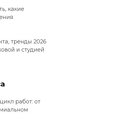
ь, какие
шения
та, тренды 2026
овой и студией
са
цикл работ: от
емиальном