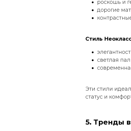
роскошь и 
дорогие ма
контрастны
Стиль Неоклас
элегантност
светлая пал
современна
Эти стили идеал
статус и комфор
5. Тренды 