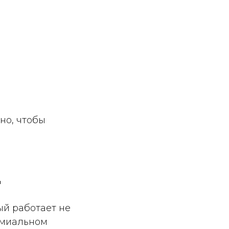
но, чтобы
д
ый работает не
емиальном