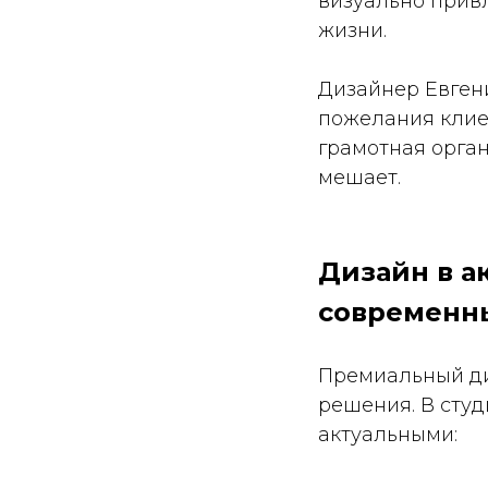
визуально привл
жизни.
Дизайнер Евген
пожелания клиен
грамотная орган
мешает.
Дизайн в а
современн
Премиальный ди
решения. В студ
актуальными: