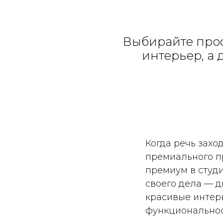
Выбирайте проф
интерьер, а 
Когда речь захо
премиального п
премиум в студи
своего дела — 
красивые интерь
функциональнос