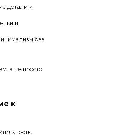
ие детали и
тенки и
минимализм без
м, а не просто
ие к
ктильность,