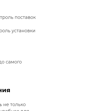
нтроль поставок
роль установки
до самого
ния
ь не только