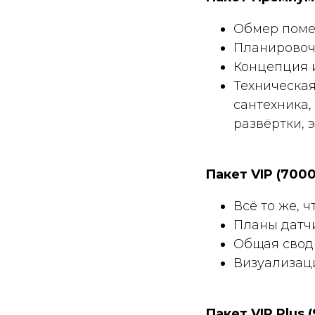
Обмер пом
Планировоч
Концепция 
Техническая
сантехника,
развёртки, 
Пакет VIP (7000
Всё то же, ч
Планы датчи
Общая свод
Визуализац
Пакет VIP Plus 