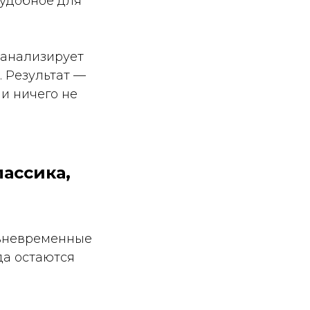
 удобное для
 анализирует
. Результат —
 и ничего не
лассика,
 вневременные
да остаются