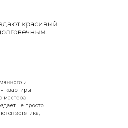
оздают красивый
 долговечным.
уманного и
йн квартиры
о мастера
здает не просто
ются эстетика,