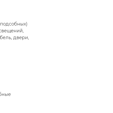
 подсобных)
освещений,
бель, двери,
бные