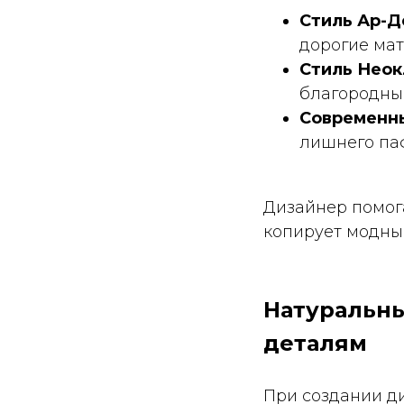
Стиль Ар-Д
дорогие ма
Стиль Неок
благородные
Современн
лишнего па
Дизайнер помога
копирует модны
Натуральны
деталям
При создании ди