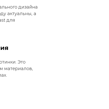
иального дизайна
оду актуальны, а
ast для
ния
ртинки. Это
м материалов,
ах.