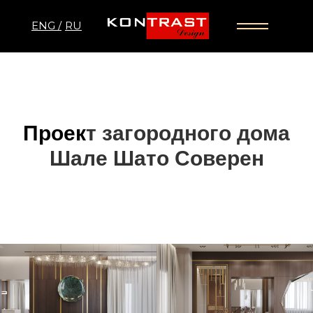
ENG /
RU
Проек
т загородного дома
Шале Шато Соверен