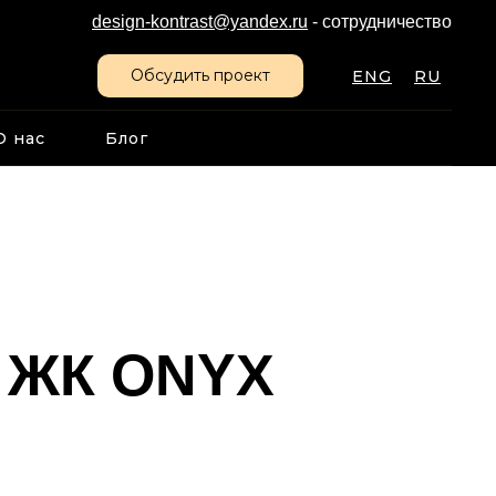
design-kontrast@yandex.ru
- сотрудничество
Обсудить проект
ENG
RU
О нас
Блог
в ЖК ONYX